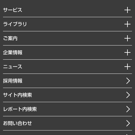
サービス
経営戦略
ライブラリ
組織・人事戦略
経済調査
ご案内
デジタルイノベーション
レポート
国際（グローバルビジネス・開発支援・国際戦略・グローバルヘルス）
セミナー・イベント情報
企業情報
コラム
サステナビリティ（環境・資源・エネルギー・ESG・人権）
MUFGビジネスセミナー
調査・研究報告書
私たちの想い
共生・ダイバーシティ
ニュース
受託案件情報
クローズアップ
社長メッセージ
GRC（ガバナンス・リスク・コンプライアンス）・防災（政策）
その他お申し込み
ニュースリリース
経営用語集
採用情報
会社概要
経済・産業・雇用・労働
調査協力のお願い
お知らせ
受託・受注実績（官公庁関連）
企業理念
医療・介護・福祉・教育・子ども
サイト内検索
メディア掲載・出演
役員一覧
自治体経営・官民協働
寄稿記事
沿革
レポート内検索
まちづくり・観光・交通・スポーツ・スマートシティ
書籍
組織図・本部部室紹介
自然資源・農林水産業・食料システム
お問い合わせ
インドネシア現地法人
決算公告