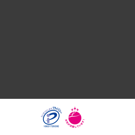
デジタルイノベーション
国際（グローバルビジネス・開発支援・国際戦略・グローバル
サステナビリティ（環境・資源・エネルギー・ESG・人権）
共生・ダイバーシティ
GRC（ガバナンス・リスク・コンプライアンス）・防災（政策
経済・産業・雇用・労働
医療・介護・福祉・教育・子ども
自治体経営・官民協働
まちづくり・観光・交通・スポーツ・スマートシティ
自然資源・農林水産業・食料システム