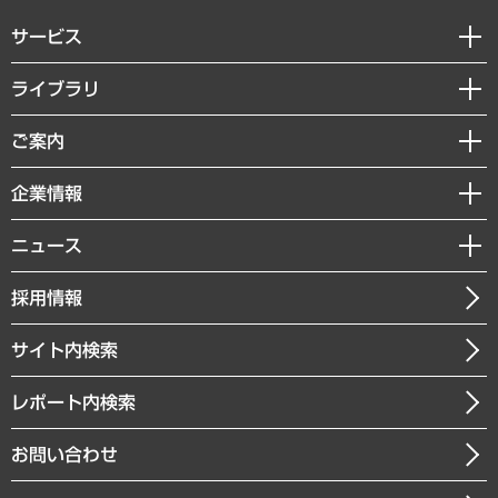
サービス
経営戦略
ライブラリ
組織・人事戦略
経済調査
ご案内
デジタルイノベーション
レポート
国際（グローバルビジネス・開発支援・国際戦略・グローバルヘルス）
セミナー・イベント情報
企業情報
コラム
サステナビリティ（環境・資源・エネルギー・ESG・人権）
MUFGビジネスセミナー
調査・研究報告書
私たちの想い
共生・ダイバーシティ
ニュース
受託案件情報
クローズアップ
社長メッセージ
GRC（ガバナンス・リスク・コンプライアンス）・防災（政策）
その他お申し込み
ニュースリリース
経営用語集
採用情報
会社概要
経済・産業・雇用・労働
調査協力のお願い
お知らせ
受託・受注実績（官公庁関連）
企業理念
医療・介護・福祉・教育・子ども
サイト内検索
メディア掲載・出演
役員一覧
自治体経営・官民協働
寄稿記事
沿革
レポート内検索
まちづくり・観光・交通・スポーツ・スマートシティ
書籍
組織図・本部部室紹介
自然資源・農林水産業・食料システム
お問い合わせ
インドネシア現地法人
決算公告