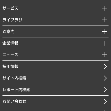
サービス
経営戦略
ライブラリ
組織・人事戦略
経済調査
ご案内
デジタルイノベーション
レポート
国際（グローバルビジネス・開発支援・国際戦略・グローバルヘルス）
セミナー・イベント情報
企業情報
コラム
サステナビリティ（環境・資源・エネルギー・ESG・人権）
MUFGビジネスセミナー
調査・研究報告書
私たちの想い
共生・ダイバーシティ
ニュース
受託案件情報
クローズアップ
社長メッセージ
GRC（ガバナンス・リスク・コンプライアンス）・防災（政策）
その他お申し込み
ニュースリリース
経営用語集
採用情報
会社概要
経済・産業・雇用・労働
調査協力のお願い
お知らせ
受託・受注実績（官公庁関連）
企業理念
医療・介護・福祉・教育・子ども
サイト内検索
メディア掲載・出演
役員一覧
自治体経営・官民協働
寄稿記事
沿革
レポート内検索
まちづくり・観光・交通・スポーツ・スマートシティ
書籍
組織図・本部部室紹介
自然資源・農林水産業・食料システム
お問い合わせ
インドネシア現地法人
決算公告