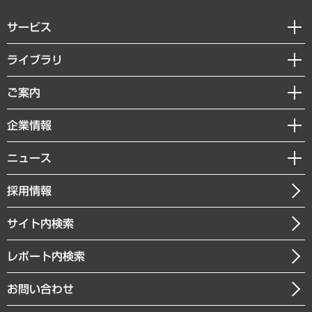
サービス
経営戦略
ライブラリ
組織・人事戦略
経済調査
ご案内
デジタルイノベーション
レポート
国際（グローバルビジネス・開発支援・国際戦略・グローバルヘルス）
セミナー・イベント情報
企業情報
コラム
サステナビリティ（環境・資源・エネルギー・ESG・人権）
MUFGビジネスセミナー
調査・研究報告書
私たちの想い
共生・ダイバーシティ
ニュース
受託案件情報
クローズアップ
社長メッセージ
GRC（ガバナンス・リスク・コンプライアンス）・防災（政策）
その他お申し込み
ニュースリリース
経営用語集
採用情報
会社概要
経済・産業・雇用・労働
調査協力のお願い
お知らせ
受託・受注実績（官公庁関連）
企業理念
医療・介護・福祉・教育・子ども
サイト内検索
メディア掲載・出演
役員一覧
自治体経営・官民協働
寄稿記事
沿革
レポート内検索
まちづくり・観光・交通・スポーツ・スマートシティ
書籍
組織図・本部部室紹介
自然資源・農林水産業・食料システム
お問い合わせ
インドネシア現地法人