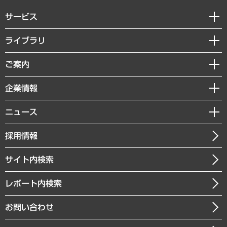
サービス
経営戦略
ライブラリ
組織・人事戦略
経済調査
ご案内
デジタルイノベーション
レポート
国際（グローバルビジネス・開発支援・国際戦略・グローバルヘルス）
セミナー・イベント情報
企業情報
コラム
サステナビリティ（環境・資源・エネルギー・ESG・人権）
MUFGビジネスセミナー
調査・研究報告書
私たちの想い
共生・ダイバーシティ
ニュース
受託案件情報
クローズアップ
社長メッセージ
GRC（ガバナンス・リスク・コンプライアンス）・防災（政策）
その他お申し込み
ニュースリリース
経営用語集
採用情報
会社概要
経済・産業・雇用・労働
調査協力のお願い
お知らせ
受託・受注実績（官公庁関連）
企業理念
医療・介護・福祉・教育・子ども
サイト内検索
メディア掲載・出演
役員一覧
自治体経営・官民協働
寄稿記事
沿革
レポート内検索
まちづくり・観光・交通・スポーツ・スマートシティ
書籍
組織図・本部部室紹介
自然資源・農林水産業・食料システム
お問い合わせ
インドネシア現地法人
決算公告