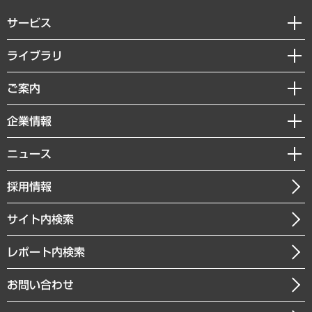
サービス
経営戦略
ライブラリ
組織・人事戦略
経済調査
ご案内
デジタルイノベーション
レポート
国際（グローバルビジネス・開発支援・国際戦略・グローバルヘルス）
セミナー・イベント情報
企業情報
コラム
サステナビリティ（環境・資源・エネルギー・ESG・人権）
MUFGビジネスセミナー
調査・研究報告書
私たちの想い
共生・ダイバーシティ
ニュース
受託案件情報
クローズアップ
社長メッセージ
GRC（ガバナンス・リスク・コンプライアンス）・防災（政策）
その他お申し込み
ニュースリリース
経営用語集
採用情報
会社概要
経済・産業・雇用・労働
調査協力のお願い
お知らせ
受託・受注実績（官公庁関連）
企業理念
医療・介護・福祉・教育・子ども
サイト内検索
メディア掲載・出演
役員一覧
自治体経営・官民協働
寄稿記事
沿革
レポート内検索
まちづくり・観光・交通・スポーツ・スマートシティ
書籍
組織図・本部部室紹介
自然資源・農林水産業・食料システム
お問い合わせ
インドネシア現地法人
決算公告