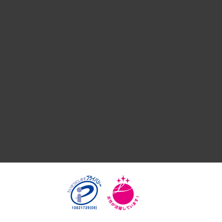
デジタルイノベーション
国際（グローバルビジネス・開発支援・国際戦略・グローバル
サステナビリティ（環境・資源・エネルギー・ESG・人権）
共生・ダイバーシティ
GRC（ガバナンス・リスク・コンプライアンス）・防災（政策
経済・産業・雇用・労働
医療・介護・福祉・教育・子ども
自治体経営・官民協働
まちづくり・観光・交通・スポーツ・スマートシティ
自然資源・農林水産業・食料システム