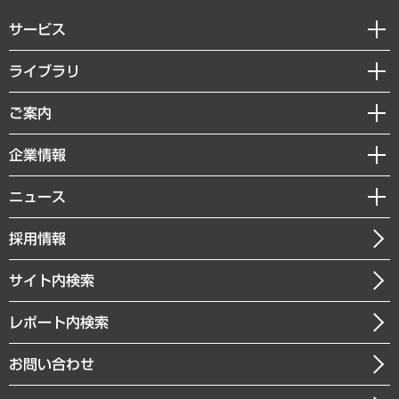
サービス
経営戦略
ライブラリ
組織・人事戦略
経済調査
ご案内
デジタルイノベーション
レポート
国際（グローバルビジネス・開発支援・国際戦略・グローバルヘルス）
セミナー・イベント情報
企業情報
コラム
サステナビリティ（環境・資源・エネルギー・ESG・人権）
MUFGビジネスセミナー
調査・研究報告書
私たちの想い
共生・ダイバーシティ
ニュース
受託案件情報
クローズアップ
社長メッセージ
GRC（ガバナンス・リスク・コンプライアンス）・防災（政策）
その他お申し込み
ニュースリリース
経営用語集
採用情報
会社概要
経済・産業・雇用・労働
調査協力のお願い
お知らせ
受託・受注実績（官公庁関連）
企業理念
医療・介護・福祉・教育・子ども
サイト内検索
メディア掲載・出演
役員一覧
自治体経営・官民協働
寄稿記事
沿革
レポート内検索
まちづくり・観光・交通・スポーツ・スマートシティ
書籍
組織図・本部部室紹介
自然資源・農林水産業・食料システム
お問い合わせ
インドネシア現地法人
決算公告