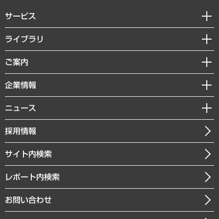
サービス
経営戦略
ライブラリ
組織・人事戦略
経済調査
ご案内
デジタルイノベーション
レポート
国際（グローバルビジネス・開発支援・国際戦略・グローバルヘルス）
セミナー・イベント情報
企業情報
コラム
サステナビリティ（環境・資源・エネルギー・ESG・人権）
MUFGビジネスセミナー
調査・研究報告書
私たちの想い
共生・ダイバーシティ
ニュース
受託案件情報
クローズアップ
社長メッセージ
GRC（ガバナンス・リスク・コンプライアンス）・防災（政策）
その他お申し込み
ニュースリリース
経営用語集
採用情報
会社概要
経済・産業・雇用・労働
調査協力のお願い
お知らせ
受託・受注実績（官公庁関連）
企業理念
医療・介護・福祉・教育・子ども
サイト内検索
メディア掲載・出演
役員一覧
自治体経営・官民協働
寄稿記事
沿革
レポート内検索
まちづくり・観光・交通・スポーツ・スマートシティ
書籍
組織図・本部部室紹介
自然資源・農林水産業・食料システム
お問い合わせ
インドネシア現地法人
決算公告