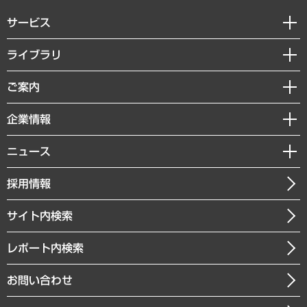
サービス
経営戦略
ライブラリ
組織・人事戦略
経済調査
ご案内
デジタルイノベーション
レポート
国際（グローバルビジネス・開発支援・国際戦略・グローバルヘルス）
セミナー・イベント情報
企業情報
コラム
サステナビリティ（環境・資源・エネルギー・ESG・人権）
MUFGビジネスセミナー
調査・研究報告書
私たちの想い
共生・ダイバーシティ
ニュース
受託案件情報
クローズアップ
社長メッセージ
GRC（ガバナンス・リスク・コンプライアンス）・防災（政策）
その他お申し込み
ニュースリリース
経営用語集
採用情報
会社概要
経済・産業・雇用・労働
調査協力のお願い
お知らせ
受託・受注実績（官公庁関連）
企業理念
医療・介護・福祉・教育・子ども
サイト内検索
メディア掲載・出演
役員一覧
自治体経営・官民協働
寄稿記事
沿革
レポート内検索
まちづくり・観光・交通・スポーツ・スマートシティ
書籍
組織図・本部部室紹介
自然資源・農林水産業・食料システム
お問い合わせ
インドネシア現地法人
決算公告