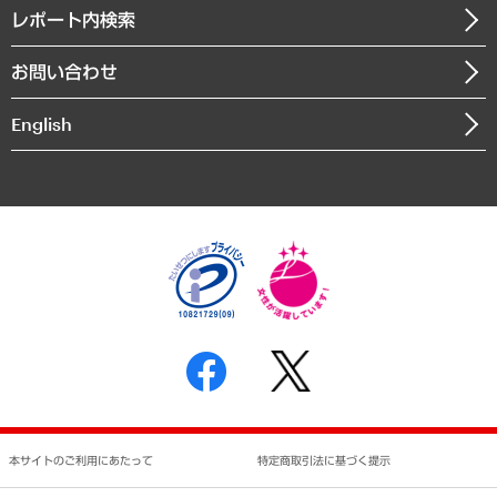
寄稿記事
沿革
レポート内検索
まちづくり・観光・交通・スポーツ・スマートシティ
書籍
組織図・本部部室紹介
自然資源・農林水産業・食料システム
お問い合わせ
インドネシア現地法人
決算公告
English
業績ハイライト
アクセスマップ
個人情報保護方針
環境方針
サステナビリティ
特定商取引法に基づく表示
SNSアカウントコミュニティガイドライン
反社会的勢力に対する基本方針
個人情報の取り扱いについて
書面による個人情報の開示等の請求の手続きについて
本サイトのご利用にあたって
特定商取引法に基づく提示