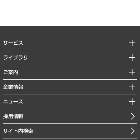
サービス
経営戦略
ライブラリ
組織・人事戦略
経済調査
ご案内
デジタルイノベーション
レポート
国際（グローバルビジネス・開発支援・国際戦略・グローバルヘルス）
セミナー・イベント情報
企業情報
コラム
サステナビリティ（環境・資源・エネルギー・ESG・人権）
MUFGビジネスセミナー
調査・研究報告書
私たちの想い
共生・ダイバーシティ
ニュース
受託案件情報
クローズアップ
社長メッセージ
GRC（ガバナンス・リスク・コンプライアンス）・防災（政策）
その他お申し込み
ニュースリリース
経営用語集
採用情報
会社概要
経済・産業・雇用・労働
調査協力のお願い
お知らせ
受託・受注実績（官公庁関連）
企業理念
医療・介護・福祉・教育・子ども
サイト内検索
メディア掲載・出演
役員一覧
自治体経営・官民協働