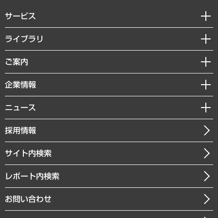
サービス
経営戦略
ライブラリ
組織・人事戦略
経済調査
ご案内
デジタルイノベーション
レポート
国際（グローバルビジネス・開発支援・国際戦略・グローバルヘルス）
セミナー・イベント情報
企業情報
コラム
サステナビリティ（環境・資源・エネルギー・ESG・人権）
MUFGビジネスセミナー
調査・研究報告書
私たちの想い
共生・ダイバーシティ
ニュース
受託案件情報
クローズアップ
社長メッセージ
GRC（ガバナンス・リスク・コンプライアンス）・防災（政策）
その他お申し込み
ニュースリリース
経営用語集
採用情報
会社概要
経済・産業・雇用・労働
調査協力のお願い
お知らせ
受託・受注実績（官公庁関連）
企業理念
医療・介護・福祉・教育・子ども
サイト内検索
メディア掲載・出演
役員一覧
自治体経営・官民協働
寄稿記事
沿革
レポート内検索
まちづくり・観光・交通・スポーツ・スマートシティ
書籍
組織図・本部部室紹介
自然資源・農林水産業・食料システム
お問い合わせ
インドネシア現地法人
決算公告