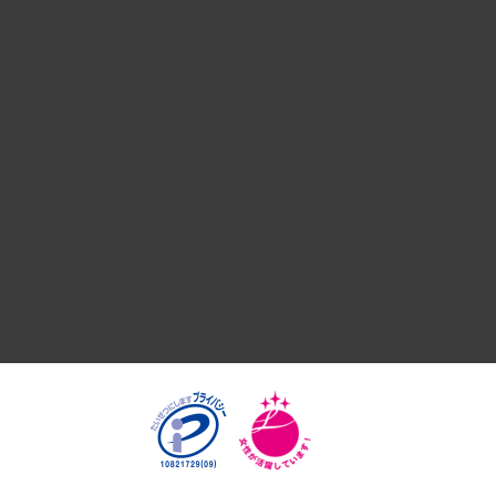
デジタルイノベーション
国際（グローバルビジネス・開発支援・国際戦略・グローバル
サステナビリティ（環境・資源・エネルギー・ESG・人権）
共生・ダイバーシティ
GRC（ガバナンス・リスク・コンプライアンス）・防災（政策
経済・産業・雇用・労働
医療・介護・福祉・教育・子ども
自治体経営・官民協働
まちづくり・観光・交通・スポーツ・スマートシティ
自然資源・農林水産業・食料システム