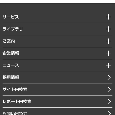
サービス
経営戦略
ライブラリ
組織・人事戦略
経済調査
ご案内
デジタルイノベーション
レポート
国際（グローバルビジネス・開発支援・国際戦略・グローバルヘルス）
セミナー・イベント情報
企業情報
コラム
サステナビリティ（環境・資源・エネルギー・ESG・人権）
MUFGビジネスセミナー
調査・研究報告書
私たちの想い
共生・ダイバーシティ
ニュース
受託案件情報
クローズアップ
社長メッセージ
GRC（ガバナンス・リスク・コンプライアンス）・防災（政策）
その他お申し込み
ニュースリリース
経営用語集
採用情報
会社概要
経済・産業・雇用・労働
調査協力のお願い
お知らせ
受託・受注実績（官公庁関連）
企業理念
医療・介護・福祉・教育・子ども
サイト内検索
メディア掲載・出演
役員一覧
自治体経営・官民協働
寄稿記事
沿革
レポート内検索
まちづくり・観光・交通・スポーツ・スマートシティ
書籍
組織図・本部部室紹介
自然資源・農林水産業・食料システム
お問い合わせ