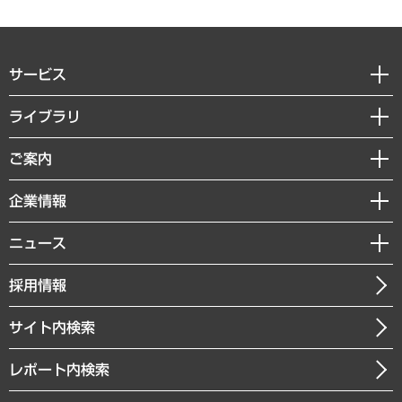
サービス
経営戦略
ライブラリ
組織・人事戦略
経済調査
ご案内
デジタルイノベーション
レポート
国際（グローバルビジネス・開発支援・国際戦略・グローバルヘルス）
セミナー・イベント情報
企業情報
コラム
サステナビリティ（環境・資源・エネルギー・ESG・人権）
MUFGビジネスセミナー
調査・研究報告書
私たちの想い
共生・ダイバーシティ
ニュース
受託案件情報
クローズアップ
社長メッセージ
GRC（ガバナンス・リスク・コンプライアンス）・防災（政策）
その他お申し込み
ニュースリリース
経営用語集
採用情報
会社概要
経済・産業・雇用・労働
調査協力のお願い
お知らせ
受託・受注実績（官公庁関連）
企業理念
医療・介護・福祉・教育・子ども
サイト内検索
メディア掲載・出演
役員一覧
自治体経営・官民協働
寄稿記事
沿革
レポート内検索
まちづくり・観光・交通・スポーツ・スマートシティ
書籍
組織図・本部部室紹介
自然資源・農林水産業・食料システム