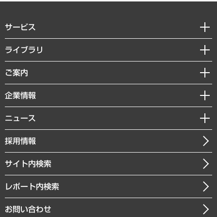
サービス
経営戦略
ライブラリ
組織・人事戦略
経済調査
ご案内
デジタルイノベーション
レポート
国際（グローバルビジネス・開発支援・国際戦略・グローバルヘルス）
セミナー・イベント情報
企業情報
コラム
サステナビリティ（環境・資源・エネルギー・ESG・人権）
MUFGビジネスセミナー
調査・研究報告書
私たちの想い
共生・ダイバーシティ
ニュース
受託案件情報
クローズアップ
社長メッセージ
GRC（ガバナンス・リスク・コンプライアンス）・防災（政策）
その他お申し込み
ニュースリリース
経営用語集
採用情報
会社概要
経済・産業・雇用・労働
調査協力のお願い
お知らせ
受託・受注実績（官公庁関連）
企業理念
医療・介護・福祉・教育・子ども
サイト内検索
メディア掲載・出演
役員一覧
自治体経営・官民協働
寄稿記事
沿革
レポート内検索
まちづくり・観光・交通・スポーツ・スマートシティ
書籍
組織図・本部部室紹介
自然資源・農林水産業・食料システム
お問い合わせ
インドネシア現地法人