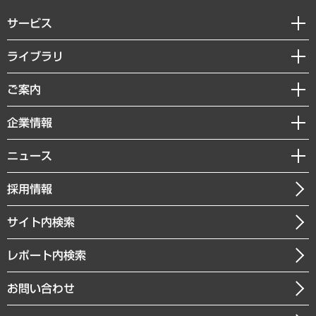
サービス
経営戦略
ライブラリ
組織・人事戦略
経済調査
ご案内
デジタルイノベーション
レポート
国際（グローバルビジネス・開発支援・国際戦略・グローバルヘルス）
セミナー・イベント情報
企業情報
コラム
サステナビリティ（環境・資源・エネルギー・ESG・人権）
MUFGビジネスセミナー
調査・研究報告書
私たちの想い
共生・ダイバーシティ
ニュース
受託案件情報
クローズアップ
社長メッセージ
GRC（ガバナンス・リスク・コンプライアンス）・防災（政策）
その他お申し込み
ニュースリリース
経営用語集
採用情報
会社概要
経済・産業・雇用・労働
調査協力のお願い
お知らせ
受託・受注実績（官公庁関連）
企業理念
医療・介護・福祉・教育・子ども
サイト内検索
メディア掲載・出演
役員一覧
自治体経営・官民協働
寄稿記事
沿革
レポート内検索
まちづくり・観光・交通・スポーツ・スマートシティ
書籍
組織図・本部部室紹介
自然資源・農林水産業・食料システム
お問い合わせ
インドネシア現地法人
決算公告