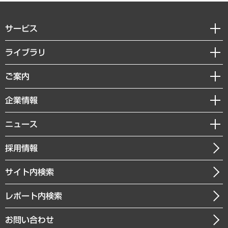
サービス
経営戦略
ライブラリ
組織・人事戦略
経済調査
ご案内
デジタルイノベーション
レポート
国際（グローバルビジネス・開発支援・国際戦略・グローバルヘルス）
セミナー・イベント情報
企業情報
コラム
サステナビリティ（環境・資源・エネルギー・ESG・人権）
MUFGビジネスセミナー
調査・研究報告書
私たちの想い
共生・ダイバーシティ
ニュース
受託案件情報
クローズアップ
社長メッセージ
GRC（ガバナンス・リスク・コンプライアンス）・防災（政策）
その他お申し込み
ニュースリリース
経営用語集
採用情報
会社概要
経済・産業・雇用・労働
調査協力のお願い
お知らせ
受託・受注実績（官公庁関連）
企業理念
医療・介護・福祉・教育・子ども
サイト内検索
メディア掲載・出演
役員一覧
自治体経営・官民協働
寄稿記事
沿革
レポート内検索
まちづくり・観光・交通・スポーツ・スマートシティ
書籍
組織図・本部部室紹介
自然資源・農林水産業・食料システム
お問い合わせ
インドネシア現地法人