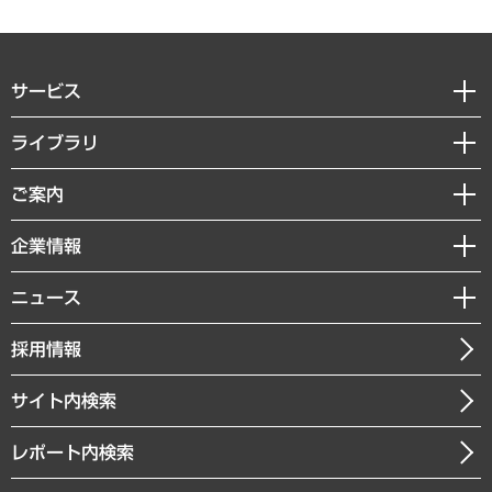
サービス
経営戦略
ライブラリ
組織・人事戦略
経済調査
ご案内
デジタルイノベーション
レポート
国際（グローバルビジネス・開発支援・国際戦略・グローバルヘルス）
セミナー・イベント情報
企業情報
コラム
サステナビリティ（環境・資源・エネルギー・ESG・人権）
MUFGビジネスセミナー
調査・研究報告書
私たちの想い
共生・ダイバーシティ
ニュース
受託案件情報
クローズアップ
社長メッセージ
GRC（ガバナンス・リスク・コンプライアンス）・防災（政策）
その他お申し込み
ニュースリリース
経営用語集
採用情報
会社概要
経済・産業・雇用・労働
調査協力のお願い
お知らせ
受託・受注実績（官公庁関連）
企業理念
医療・介護・福祉・教育・子ども
サイト内検索
メディア掲載・出演
役員一覧
自治体経営・官民協働
寄稿記事
沿革
レポート内検索
まちづくり・観光・交通・スポーツ・スマートシティ
書籍
組織図・本部部室紹介
自然資源・農林水産業・食料システム