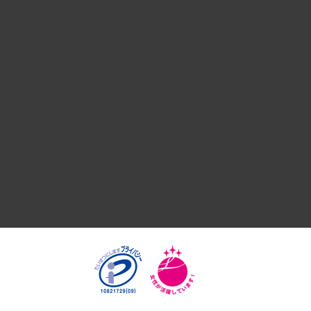
デジタルイノベーション
国際（グローバルビジネス・開発支援・国際戦略・グローバル
サステナビリティ（環境・資源・エネルギー・ESG・人権）
共生・ダイバーシティ
GRC（ガバナンス・リスク・コンプライアンス）・防災（政策
経済・産業・雇用・労働
医療・介護・福祉・教育・子ども
自治体経営・官民協働
まちづくり・観光・交通・スポーツ・スマートシティ
自然資源・農林水産業・食料システム