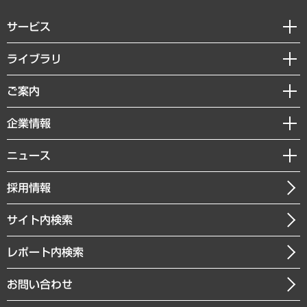
サービス
経営戦略
ライブラリ
組織・人事戦略
経済調査
ご案内
デジタルイノベーション
レポート
国際（グローバルビジネス・開発支援・国際戦略・グローバルヘルス）
セミナー・イベント情報
企業情報
コラム
サステナビリティ（環境・資源・エネルギー・ESG・人権）
MUFGビジネスセミナー
調査・研究報告書
私たちの想い
共生・ダイバーシティ
ニュース
受託案件情報
クローズアップ
社長メッセージ
GRC（ガバナンス・リスク・コンプライアンス）・防災（政策）
その他お申し込み
ニュースリリース
経営用語集
採用情報
会社概要
経済・産業・雇用・労働
調査協力のお願い
お知らせ
受託・受注実績（官公庁関連）
企業理念
医療・介護・福祉・教育・子ども
サイト内検索
メディア掲載・出演
役員一覧
自治体経営・官民協働
寄稿記事
沿革
レポート内検索
まちづくり・観光・交通・スポーツ・スマートシティ
書籍
組織図・本部部室紹介
自然資源・農林水産業・食料システム
お問い合わせ
インドネシア現地法人