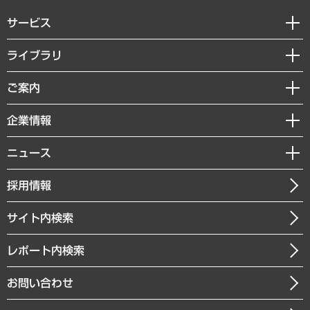
サービス
経営戦略
ライブラリ
組織・人事戦略
経済調査
ご案内
デジタルイノベーション
レポート
国際（グローバルビジネス・開発支援・国際戦略・グローバルヘルス）
セミナー・イベント情報
企業情報
コラム
サステナビリティ（環境・資源・エネルギー・ESG・人権）
MUFGビジネスセミナー
調査・研究報告書
私たちの想い
共生・ダイバーシティ
ニュース
受託案件情報
クローズアップ
社長メッセージ
GRC（ガバナンス・リスク・コンプライアンス）・防災（政策）
その他お申し込み
ニュースリリース
経営用語集
採用情報
会社概要
経済・産業・雇用・労働
調査協力のお願い
お知らせ
受託・受注実績（官公庁関連）
企業理念
医療・介護・福祉・教育・子ども
サイト内検索
メディア掲載・出演
役員一覧
自治体経営・官民協働
寄稿記事
沿革
レポート内検索
まちづくり・観光・交通・スポーツ・スマートシティ
書籍
組織図・本部部室紹介
自然資源・農林水産業・食料システム
お問い合わせ
インドネシア現地法人
決算公告