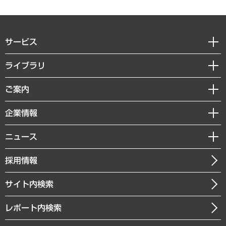
サービス
経営戦略
ライブラリ
組織・人事戦略
経済調査
ご案内
デジタルイノベーション
レポート
国際（グローバルビジネス・開発支援・国際戦略・グローバルヘルス）
セミナー・イベント情報
企業情報
コラム
サステナビリティ（環境・資源・エネルギー・ESG・人権）
MUFGビジネスセミナー
調査・研究報告書
私たちの想い
共生・ダイバーシティ
ニュース
受託案件情報
クローズアップ
社長メッセージ
GRC（ガバナンス・リスク・コンプライアンス）・防災（政策）
その他お申し込み
ニュースリリース
経営用語集
採用情報
会社概要
経済・産業・雇用・労働
調査協力のお願い
お知らせ
受託・受注実績（官公庁関連）
企業理念
医療・介護・福祉・教育・子ども
サイト内検索
メディア掲載・出演
役員一覧
自治体経営・官民協働
寄稿記事
沿革
レポート内検索
まちづくり・観光・交通・スポーツ・スマートシティ
書籍
組織図・本部部室紹介
自然資源・農林水産業・食料システム