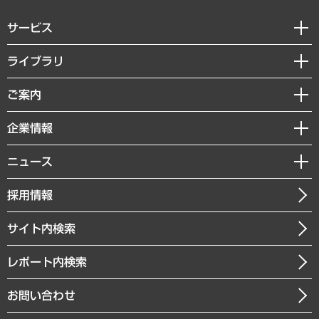
サービス
経営戦略
ライブラリ
組織・人事戦略
経済調査
ご案内
デジタルイノベーション
レポート
国際（グローバルビジネス・開発支援・国際戦略・グローバルヘルス）
セミナー・イベント情報
企業情報
コラム
サステナビリティ（環境・資源・エネルギー・ESG・人権）
MUFGビジネスセミナー
調査・研究報告書
私たちの想い
共生・ダイバーシティ
ニュース
受託案件情報
クローズアップ
社長メッセージ
GRC（ガバナンス・リスク・コンプライアンス）・防災（政策）
その他お申し込み
ニュースリリース
経営用語集
採用情報
会社概要
経済・産業・雇用・労働
調査協力のお願い
お知らせ
受託・受注実績（官公庁関連）
企業理念
医療・介護・福祉・教育・子ども
サイト内検索
メディア掲載・出演
役員一覧
自治体経営・官民協働
寄稿記事
沿革
レポート内検索
まちづくり・観光・交通・スポーツ・スマートシティ
書籍
組織図・本部部室紹介
自然資源・農林水産業・食料システム
お問い合わせ
インドネシア現地法人