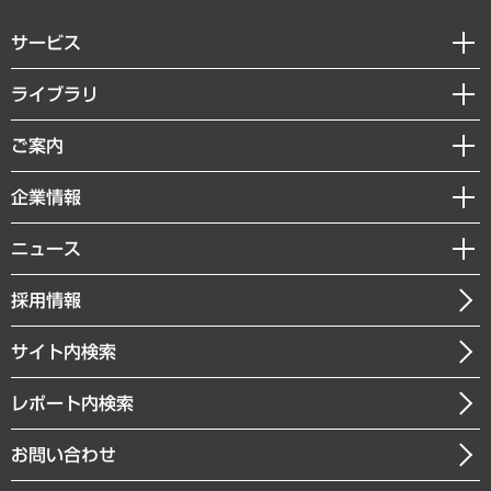
サービス
経営戦略
ライブラリ
組織・人事戦略
経済調査
ご案内
デジタルイノベーション
レポート
国際（グローバルビジネス・開発支援・国際戦略・グローバルヘルス）
セミナー・イベント情報
企業情報
コラム
サステナビリティ（環境・資源・エネルギー・ESG・人権）
MUFGビジネスセミナー
調査・研究報告書
私たちの想い
共生・ダイバーシティ
ニュース
受託案件情報
クローズアップ
社長メッセージ
GRC（ガバナンス・リスク・コンプライアンス）・防災（政策）
その他お申し込み
ニュースリリース
経営用語集
採用情報
会社概要
経済・産業・雇用・労働
調査協力のお願い
お知らせ
受託・受注実績（官公庁関連）
企業理念
医療・介護・福祉・教育・子ども
サイト内検索
メディア掲載・出演
役員一覧
自治体経営・官民協働
寄稿記事
沿革
レポート内検索
まちづくり・観光・交通・スポーツ・スマートシティ
書籍
組織図・本部部室紹介
自然資源・農林水産業・食料システム
お問い合わせ
インドネシア現地法人