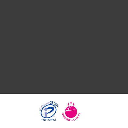
デジタルイノベーション
国際（グローバルビジネス・開発支援・国際戦略・グローバル
サステナビリティ（環境・資源・エネルギー・ESG・人権）
共生・ダイバーシティ
GRC（ガバナンス・リスク・コンプライアンス）・防災（政策
経済・産業・雇用・労働
医療・介護・福祉・教育・子ども
自治体経営・官民協働
まちづくり・観光・交通・スポーツ・スマートシティ
自然資源・農林水産業・食料システム