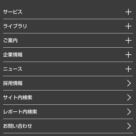
サービス
経営戦略
ライブラリ
組織・人事戦略
経済調査
ご案内
デジタルイノベーション
レポート
国際（グローバルビジネス・開発支援・国際戦略・グローバルヘルス）
セミナー・イベント情報
企業情報
コラム
サステナビリティ（環境・資源・エネルギー・ESG・人権）
MUFGビジネスセミナー
調査・研究報告書
私たちの想い
共生・ダイバーシティ
ニュース
受託案件情報
クローズアップ
社長メッセージ
GRC（ガバナンス・リスク・コンプライアンス）・防災（政策）
その他お申し込み
ニュースリリース
経営用語集
採用情報
会社概要
経済・産業・雇用・労働
調査協力のお願い
お知らせ
受託・受注実績（官公庁関連）
企業理念
医療・介護・福祉・教育・子ども
サイト内検索
メディア掲載・出演
役員一覧
自治体経営・官民協働
寄稿記事
沿革
レポート内検索
まちづくり・観光・交通・スポーツ・スマートシティ
書籍
組織図・本部部室紹介
自然資源・農林水産業・食料システム
お問い合わせ
インドネシア現地法人