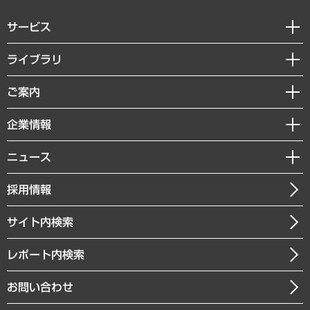
サービス
経営戦略
ライブラリ
組織・人事戦略
経済調査
ご案内
デジタルイノベーション
レポート
国際（グローバルビジネス・開発支援・国際戦略・グローバルヘルス）
セミナー・イベント情報
企業情報
コラム
サステナビリティ（環境・資源・エネルギー・ESG・人権）
MUFGビジネスセミナー
調査・研究報告書
私たちの想い
共生・ダイバーシティ
ニュース
受託案件情報
クローズアップ
社長メッセージ
GRC（ガバナンス・リスク・コンプライアンス）・防災（政策）
その他お申し込み
ニュースリリース
経営用語集
採用情報
会社概要
経済・産業・雇用・労働
調査協力のお願い
お知らせ
受託・受注実績（官公庁関連）
企業理念
医療・介護・福祉・教育・子ども
サイト内検索
メディア掲載・出演
役員一覧
自治体経営・官民協働
寄稿記事
沿革
レポート内検索
まちづくり・観光・交通・スポーツ・スマートシティ
書籍
組織図・本部部室紹介
自然資源・農林水産業・食料システム
お問い合わせ
インドネシア現地法人