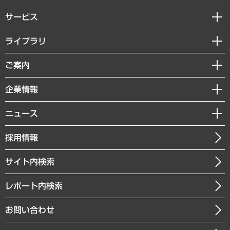
サービス
経営戦略
ライブラリ
組織・人事戦略
経済調査
ご案内
デジタルイノベーション
レポート
国際（グローバルビジネス・開発支援・国際戦略・グローバルヘルス）
セミナー・イベント情報
企業情報
コラム
サステナビリティ（環境・資源・エネルギー・ESG・人権）
MUFGビジネスセミナー
調査・研究報告書
私たちの想い
共生・ダイバーシティ
ニュース
受託案件情報
クローズアップ
社長メッセージ
GRC（ガバナンス・リスク・コンプライアンス）・防災（政策）
その他お申し込み
ニュースリリース
経営用語集
採用情報
会社概要
経済・産業・雇用・労働
調査協力のお願い
お知らせ
受託・受注実績（官公庁関連）
企業理念
医療・介護・福祉・教育・子ども
サイト内検索
メディア掲載・出演
役員一覧
自治体経営・官民協働
寄稿記事
沿革
レポート内検索
まちづくり・観光・交通・スポーツ・スマートシティ
書籍
組織図・本部部室紹介
自然資源・農林水産業・食料システム
お問い合わせ
インドネシア現地法人
決算公告