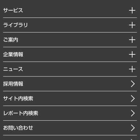
サービス
経営戦略
ライブラリ
組織・人事戦略
経済調査
ご案内
デジタルイノベーション
レポート
国際（グローバルビジネス・開発支援・国際戦略・グローバルヘルス）
セミナー・イベント情報
企業情報
コラム
サステナビリティ（環境・資源・エネルギー・ESG・人権）
MUFGビジネスセミナー
調査・研究報告書
私たちの想い
共生・ダイバーシティ
ニュース
受託案件情報
クローズアップ
社長メッセージ
GRC（ガバナンス・リスク・コンプライアンス）・防災（政策）
その他お申し込み
ニュースリリース
経営用語集
採用情報
会社概要
経済・産業・雇用・労働
調査協力のお願い
お知らせ
受託・受注実績（官公庁関連）
企業理念
医療・介護・福祉・教育・子ども
サイト内検索
メディア掲載・出演
役員一覧
自治体経営・官民協働
寄稿記事
沿革
レポート内検索
まちづくり・観光・交通・スポーツ・スマートシティ
書籍
組織図・本部部室紹介
自然資源・農林水産業・食料システム
お問い合わせ
インドネシア現地法人
決算公告