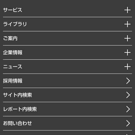
サービス
経営戦略
ライブラリ
組織・人事戦略
経済調査
ご案内
デジタルイノベーション
レポート
国際（グローバルビジネス・開発支援・国際戦略・グローバルヘルス）
セミナー・イベント情報
企業情報
コラム
サステナビリティ（環境・資源・エネルギー・ESG・人権）
MUFGビジネスセミナー
調査・研究報告書
私たちの想い
共生・ダイバーシティ
ニュース
受託案件情報
クローズアップ
社長メッセージ
GRC（ガバナンス・リスク・コンプライアンス）・防災（政策）
その他お申し込み
ニュースリリース
経営用語集
採用情報
会社概要
経済・産業・雇用・労働
調査協力のお願い
お知らせ
受託・受注実績（官公庁関連）
企業理念
医療・介護・福祉・教育・子ども
サイト内検索
メディア掲載・出演
役員一覧
自治体経営・官民協働
寄稿記事
沿革
レポート内検索
まちづくり・観光・交通・スポーツ・スマートシティ
書籍
組織図・本部部室紹介
自然資源・農林水産業・食料システム
お問い合わせ
インドネシア現地法人
決算公告