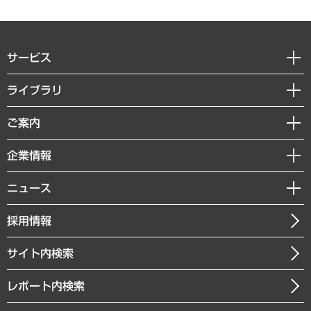
サービス
経営戦略
ライブラリ
組織・人事戦略
経済調査
ご案内
デジタルイノベーション
レポート
国際（グローバルビジネス・開発支援・国際戦略・グローバルヘルス）
セミナー・イベント情報
企業情報
コラム
サステナビリティ（環境・資源・エネルギー・ESG・人権）
MUFGビジネスセミナー
調査・研究報告書
私たちの想い
共生・ダイバーシティ
ニュース
受託案件情報
クローズアップ
社長メッセージ
GRC（ガバナンス・リスク・コンプライアンス）・防災（政策）
その他お申し込み
ニュースリリース
経営用語集
採用情報
会社概要
経済・産業・雇用・労働
調査協力のお願い
お知らせ
受託・受注実績（官公庁関連）
企業理念
医療・介護・福祉・教育・子ども
サイト内検索
メディア掲載・出演
役員一覧
自治体経営・官民協働
寄稿記事
沿革
レポート内検索
まちづくり・観光・交通・スポーツ・スマートシティ
書籍
組織図・本部部室紹介
自然資源・農林水産業・食料システム