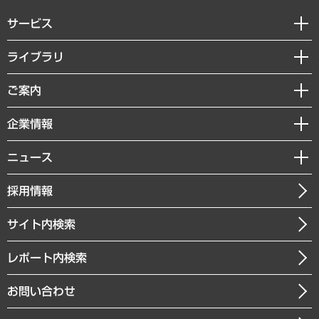
サービス
経営戦略
ライブラリ
組織・人事戦略
経済調査
ご案内
デジタルイノベーション
レポート
国際（グローバルビジネス・開発支援・国際戦略・グローバルヘルス）
セミナー・イベント情報
企業情報
コラム
サステナビリティ（環境・資源・エネルギー・ESG・人権）
MUFGビジネスセミナー
調査・研究報告書
私たちの想い
共生・ダイバーシティ
ニュース
受託案件情報
クローズアップ
社長メッセージ
GRC（ガバナンス・リスク・コンプライアンス）・防災（政策）
その他お申し込み
ニュースリリース
経営用語集
採用情報
会社概要
経済・産業・雇用・労働
調査協力のお願い
お知らせ
受託・受注実績（官公庁関連）
企業理念
医療・介護・福祉・教育・子ども
サイト内検索
メディア掲載・出演
役員一覧
自治体経営・官民協働
寄稿記事
沿革
レポート内検索
まちづくり・観光・交通・スポーツ・スマートシティ
書籍
組織図・本部部室紹介
自然資源・農林水産業・食料システム
お問い合わせ
インドネシア現地法人
決算公告