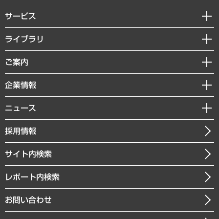
サービス
経営戦略
ライブラリ
組織・人事戦略
経済調査
ご案内
デジタルイノベーション
レポート
国際（グローバルビジネス・開発支援・国際戦略・グローバルヘルス）
セミナー・イベント情報
企業情報
コラム
サステナビリティ（環境・資源・エネルギー・ESG・人権）
MUFGビジネスセミナー
調査・研究報告書
私たちの想い
共生・ダイバーシティ
ニュース
受託案件情報
クローズアップ
社長メッセージ
GRC（ガバナンス・リスク・コンプライアンス）・防災（政策）
その他お申し込み
ニュースリリース
経営用語集
採用情報
会社概要
経済・産業・雇用・労働
調査協力のお願い
お知らせ
受託・受注実績（官公庁関連）
企業理念
医療・介護・福祉・教育・子ども
サイト内検索
メディア掲載・出演
役員一覧
自治体経営・官民協働
寄稿記事
沿革
レポート内検索
まちづくり・観光・交通・スポーツ・スマートシティ
書籍
組織図・本部部室紹介
自然資源・農林水産業・食料システム
お問い合わせ
インドネシア現地法人
決算公告