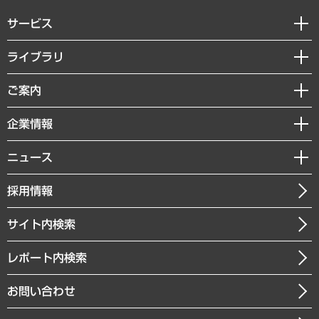
サービス
経営戦略
ライブラリ
組織・人事戦略
経済調査
ご案内
デジタルイノベーション
レポート
国際（グローバルビジネス・開発支援・国際戦略・グローバルヘルス）
セミナー・イベント情報
企業情報
コラム
サステナビリティ（環境・資源・エネルギー・ESG・人権）
MUFGビジネスセミナー
調査・研究報告書
私たちの想い
共生・ダイバーシティ
ニュース
受託案件情報
クローズアップ
社長メッセージ
GRC（ガバナンス・リスク・コンプライアンス）・防災（政策）
その他お申し込み
ニュースリリース
経営用語集
採用情報
会社概要
経済・産業・雇用・労働
調査協力のお願い
お知らせ
受託・受注実績（官公庁関連）
企業理念
医療・介護・福祉・教育・子ども
サイト内検索
メディア掲載・出演
役員一覧
自治体経営・官民協働
寄稿記事
沿革
レポート内検索
まちづくり・観光・交通・スポーツ・スマートシティ
書籍
組織図・本部部室紹介
自然資源・農林水産業・食料システム
お問い合わせ
インドネシア現地法人
決算公告