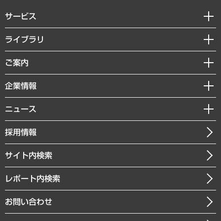
サービス
経営戦略
ライブラリ
組織・人事戦略
経済調査
ご案内
デジタルイノベーション
レポート
国際（グローバルビジネス・開発支援・国際戦略・グローバルヘルス）
セミナー・イベント情報
企業情報
コラム
サステナビリティ（環境・資源・エネルギー・ESG・人権）
MUFGビジネスセミナー
調査・研究報告書
私たちの想い
共生・ダイバーシティ
ニュース
受託案件情報
クローズアップ
社長メッセージ
GRC（ガバナンス・リスク・コンプライアンス）・防災（政策）
その他お申し込み
ニュースリリース
経営用語集
採用情報
会社概要
経済・産業・雇用・労働
調査協力のお願い
お知らせ
受託・受注実績（官公庁関連）
企業理念
医療・介護・福祉・教育・子ども
サイト内検索
メディア掲載・出演
役員一覧
自治体経営・官民協働
寄稿記事
沿革
レポート内検索
まちづくり・観光・交通・スポーツ・スマートシティ
書籍
組織図・本部部室紹介
自然資源・農林水産業・食料システム
お問い合わせ
インドネシア現地法人
決算公告