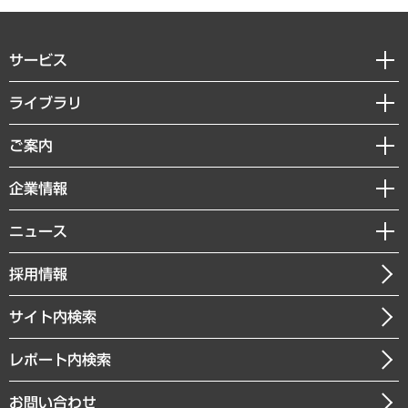
サービス
経営戦略
ライブラリ
組織・人事戦略
経済調査
ご案内
デジタルイノベーション
レポート
国際（グローバルビジネス・開発支援・国際戦略・グローバルヘルス）
セミナー・イベント情報
企業情報
コラム
サステナビリティ（環境・資源・エネルギー・ESG・人権）
MUFGビジネスセミナー
調査・研究報告書
私たちの想い
共生・ダイバーシティ
ニュース
受託案件情報
クローズアップ
社長メッセージ
GRC（ガバナンス・リスク・コンプライアンス）・防災（政策）
その他お申し込み
ニュースリリース
経営用語集
採用情報
会社概要
経済・産業・雇用・労働
調査協力のお願い
お知らせ
受託・受注実績（官公庁関連）
企業理念
医療・介護・福祉・教育・子ども
サイト内検索
メディア掲載・出演
役員一覧
自治体経営・官民協働
寄稿記事
沿革
レポート内検索
まちづくり・観光・交通・スポーツ・スマートシティ
書籍
組織図・本部部室紹介
自然資源・農林水産業・食料システム
お問い合わせ