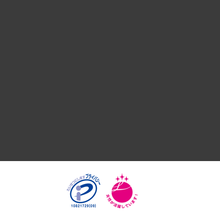
デジタルイノベーション
国際（グローバルビジネス・開発支援・国際戦略・グローバル
サステナビリティ（環境・資源・エネルギー・ESG・人権）
共生・ダイバーシティ
GRC（ガバナンス・リスク・コンプライアンス）・防災（政策
経済・産業・雇用・労働
医療・介護・福祉・教育・子ども
自治体経営・官民協働
まちづくり・観光・交通・スポーツ・スマートシティ
自然資源・農林水産業・食料システム