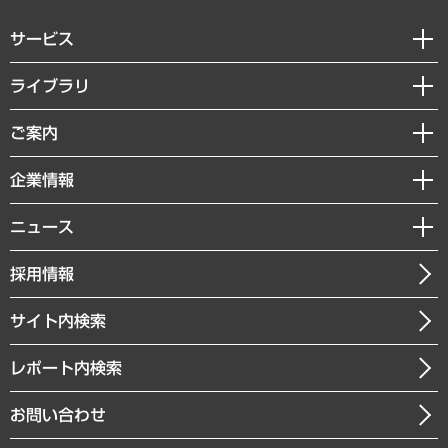
サービス
経営戦略
ライブラリ
組織・人事戦略
経済調査
ご案内
デジタルイノベーション
レポート
国際（グローバルビジネス・開発支援・国際戦略・グローバルヘルス）
セミナー・イベント情報
企業情報
コラム
サステナビリティ（環境・資源・エネルギー・ESG・人権）
MUFGビジネスセミナー
調査・研究報告書
私たちの想い
共生・ダイバーシティ
ニュース
受託案件情報
クローズアップ
社長メッセージ
GRC（ガバナンス・リスク・コンプライアンス）・防災（政策）
その他お申し込み
ニュースリリース
経営用語集
採用情報
会社概要
経済・産業・雇用・労働
調査協力のお願い
お知らせ
受託・受注実績（官公庁関連）
企業理念
医療・介護・福祉・教育・子ども
サイト内検索
メディア掲載・出演
役員一覧
自治体経営・官民協働
寄稿記事
沿革
レポート内検索
まちづくり・観光・交通・スポーツ・スマートシティ
書籍
組織図・本部部室紹介
自然資源・農林水産業・食料システム
お問い合わせ
インドネシア現地法人