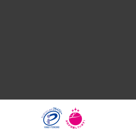
デジタルイノベーション
国際（グローバルビジネス・開発支援・国際戦略・グローバル
サステナビリティ（環境・資源・エネルギー・ESG・人権）
共生・ダイバーシティ
GRC（ガバナンス・リスク・コンプライアンス）・防災（政策
経済・産業・雇用・労働
医療・介護・福祉・教育・子ども
自治体経営・官民協働
まちづくり・観光・交通・スポーツ・スマートシティ
自然資源・農林水産業・食料システム