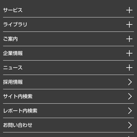
サービス
経営戦略
ライブラリ
組織・人事戦略
経済調査
ご案内
デジタルイノベーション
レポート
国際（グローバルビジネス・開発支援・国際戦略・グローバルヘルス）
セミナー・イベント情報
企業情報
コラム
サステナビリティ（環境・資源・エネルギー・ESG・人権）
MUFGビジネスセミナー
調査・研究報告書
私たちの想い
共生・ダイバーシティ
ニュース
受託案件情報
クローズアップ
社長メッセージ
GRC（ガバナンス・リスク・コンプライアンス）・防災（政策）
その他お申し込み
ニュースリリース
経営用語集
採用情報
会社概要
経済・産業・雇用・労働
調査協力のお願い
お知らせ
受託・受注実績（官公庁関連）
企業理念
医療・介護・福祉・教育・子ども
サイト内検索
メディア掲載・出演
役員一覧
自治体経営・官民協働
寄稿記事
沿革
レポート内検索
まちづくり・観光・交通・スポーツ・スマートシティ
書籍
組織図・本部部室紹介
自然資源・農林水産業・食料システム
お問い合わせ
インドネシア現地法人
決算公告