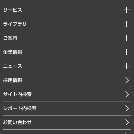
サービス
経営戦略
ライブラリ
組織・人事戦略
経済調査
ご案内
デジタルイノベーション
レポート
国際（グローバルビジネス・開発支援・国際戦略・グローバルヘルス）
セミナー・イベント情報
企業情報
コラム
サステナビリティ（環境・資源・エネルギー・ESG・人権）
MUFGビジネスセミナー
調査・研究報告書
私たちの想い
共生・ダイバーシティ
ニュース
受託案件情報
クローズアップ
社長メッセージ
GRC（ガバナンス・リスク・コンプライアンス）・防災（政策）
その他お申し込み
ニュースリリース
経営用語集
採用情報
会社概要
経済・産業・雇用・労働
調査協力のお願い
お知らせ
受託・受注実績（官公庁関連）
企業理念
医療・介護・福祉・教育・子ども
サイト内検索
メディア掲載・出演
役員一覧
自治体経営・官民協働
寄稿記事
沿革
レポート内検索
まちづくり・観光・交通・スポーツ・スマートシティ
書籍
組織図・本部部室紹介
自然資源・農林水産業・食料システム
お問い合わせ
インドネシア現地法人
決算公告