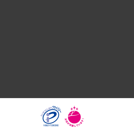
デジタルイノベーション
国際（グローバルビジネス・開発支援・国際戦略・グローバル
サステナビリティ（環境・資源・エネルギー・ESG・人権）
共生・ダイバーシティ
GRC（ガバナンス・リスク・コンプライアンス）・防災（政策
経済・産業・雇用・労働
医療・介護・福祉・教育・子ども
自治体経営・官民協働
まちづくり・観光・交通・スポーツ・スマートシティ
自然資源・農林水産業・食料システム