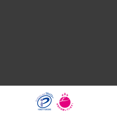
デジタルイノベーション
国際（グローバルビジネス・開発支援・国際戦略・グローバル
サステナビリティ（環境・資源・エネルギー・ESG・人権）
共生・ダイバーシティ
GRC（ガバナンス・リスク・コンプライアンス）・防災（政策
経済・産業・雇用・労働
医療・介護・福祉・教育・子ども
自治体経営・官民協働
まちづくり・観光・交通・スポーツ・スマートシティ
自然資源・農林水産業・食料システム