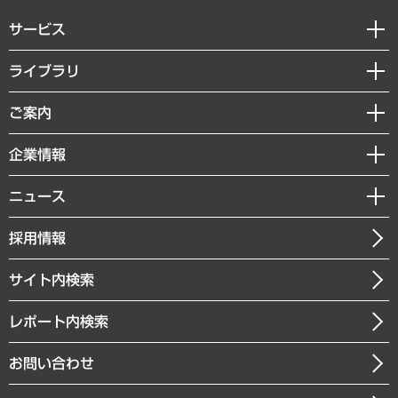
サービス
経営戦略
ライブラリ
組織・人事戦略
経済調査
ご案内
デジタルイノベーション
レポート
国際（グローバルビジネス・開発支援・国際戦略・グローバルヘルス）
セミナー・イベント情報
企業情報
コラム
サステナビリティ（環境・資源・エネルギー・ESG・人権）
MUFGビジネスセミナー
調査・研究報告書
私たちの想い
共生・ダイバーシティ
ニュース
受託案件情報
クローズアップ
社長メッセージ
GRC（ガバナンス・リスク・コンプライアンス）・防災（政策）
その他お申し込み
ニュースリリース
経営用語集
採用情報
会社概要
経済・産業・雇用・労働
調査協力のお願い
お知らせ
受託・受注実績（官公庁関連）
企業理念
医療・介護・福祉・教育・子ども
サイト内検索
メディア掲載・出演
役員一覧
自治体経営・官民協働
寄稿記事
沿革
レポート内検索
まちづくり・観光・交通・スポーツ・スマートシティ
書籍
組織図・本部部室紹介
自然資源・農林水産業・食料システム
お問い合わせ
インドネシア現地法人
決算公告