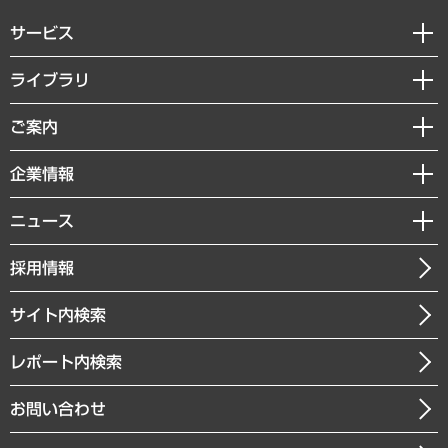
サービス
経営戦略
ライブラリ
組織・人事戦略
経済調査
ご案内
デジタルイノベーション
レポート
国際（グローバルビジネス・開発支援・国際戦略・グローバルヘルス）
セミナー・イベント情報
企業情報
コラム
サステナビリティ（環境・資源・エネルギー・ESG・人権）
MUFGビジネスセミナー
調査・研究報告書
私たちの想い
共生・ダイバーシティ
ニュース
受託案件情報
クローズアップ
社長メッセージ
GRC（ガバナンス・リスク・コンプライアンス）・防災（政策）
その他お申し込み
ニュースリリース
経営用語集
採用情報
会社概要
経済・産業・雇用・労働
調査協力のお願い
お知らせ
受託・受注実績（官公庁関連）
企業理念
医療・介護・福祉・教育・子ども
サイト内検索
メディア掲載・出演
役員一覧
自治体経営・官民協働
寄稿記事
沿革
レポート内検索
まちづくり・観光・交通・スポーツ・スマートシティ
書籍
組織図・本部部室紹介
自然資源・農林水産業・食料システム
お問い合わせ
インドネシア現地法人
決算公告