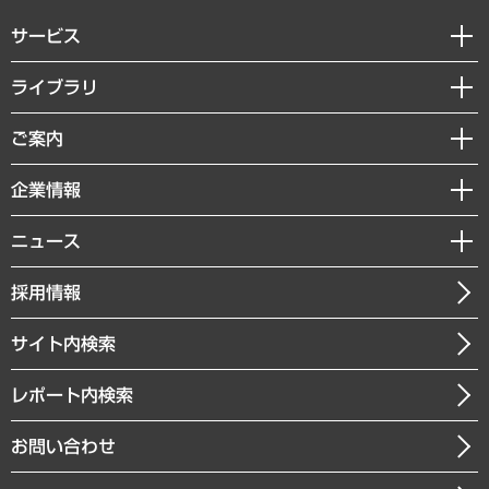
サービス
経営戦略
ライブラリ
組織・人事戦略
経済調査
ご案内
デジタルイノベーション
レポート
国際（グローバルビジネス・開発支援・国際戦略・グローバルヘルス）
セミナー・イベント情報
企業情報
コラム
サステナビリティ（環境・資源・エネルギー・ESG・人権）
MUFGビジネスセミナー
調査・研究報告書
私たちの想い
共生・ダイバーシティ
ニュース
受託案件情報
クローズアップ
社長メッセージ
GRC（ガバナンス・リスク・コンプライアンス）・防災（政策）
その他お申し込み
ニュースリリース
経営用語集
採用情報
会社概要
経済・産業・雇用・労働
調査協力のお願い
お知らせ
受託・受注実績（官公庁関連）
企業理念
医療・介護・福祉・教育・子ども
サイト内検索
メディア掲載・出演
役員一覧
自治体経営・官民協働
寄稿記事
沿革
レポート内検索
まちづくり・観光・交通・スポーツ・スマートシティ
書籍
組織図・本部部室紹介
自然資源・農林水産業・食料システム
お問い合わせ
インドネシア現地法人
決算公告