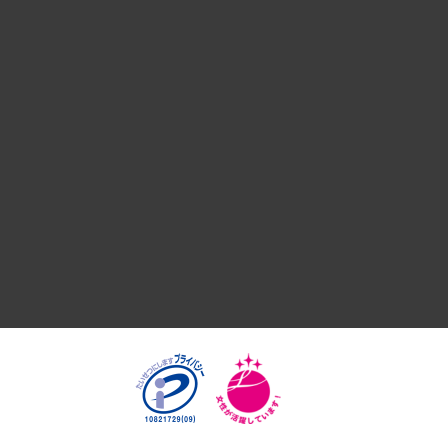
デジタルイノベーション
国際（グローバルビジネス・開発支援・国際戦略・グローバル
サステナビリティ（環境・資源・エネルギー・ESG・人権）
共生・ダイバーシティ
GRC（ガバナンス・リスク・コンプライアンス）・防災（政策
経済・産業・雇用・労働
医療・介護・福祉・教育・子ども
自治体経営・官民協働
まちづくり・観光・交通・スポーツ・スマートシティ
自然資源・農林水産業・食料システム