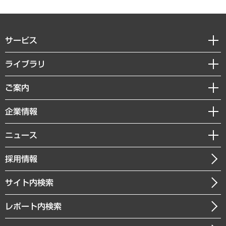
サービス
経営戦略
ライブラリ
組織・人事戦略
経済調査
ご案内
デジタルイノベーション
レポート
国際（グローバルビジネス・開発支援・国際戦略・グローバルヘルス）
セミナー・イベント情報
企業情報
コラム
サステナビリティ（環境・資源・エネルギー・ESG・人権）
MUFGビジネスセミナー
調査・研究報告書
私たちの想い
共生・ダイバーシティ
ニュース
受託案件情報
クローズアップ
社長メッセージ
GRC（ガバナンス・リスク・コンプライアンス）・防災（政策）
その他お申し込み
ニュースリリース
経営用語集
採用情報
会社概要
経済・産業・雇用・労働
調査協力のお願い
お知らせ
受託・受注実績（官公庁関連）
企業理念
医療・介護・福祉・教育・子ども
サイト内検索
メディア掲載・出演
役員一覧
自治体経営・官民協働
寄稿記事
沿革
レポート内検索
まちづくり・観光・交通・スポーツ・スマートシティ
書籍
組織図・本部部室紹介
自然資源・農林水産業・食料システム